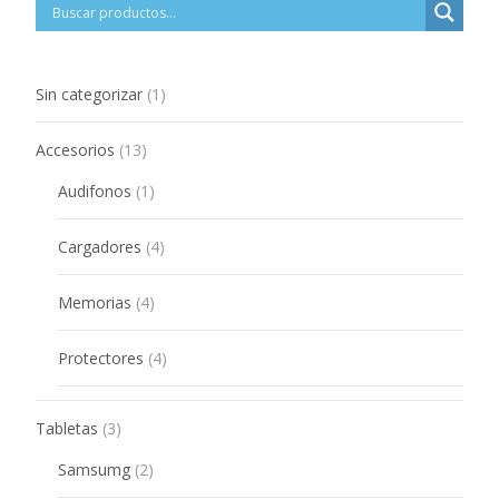
1
Sin categorizar
1
product
13
Accesorios
13
products
1
Audifonos
1
product
4
Cargadores
4
products
4
Memorias
4
products
4
Protectores
4
products
3
Tabletas
3
products
2
Samsumg
2
products