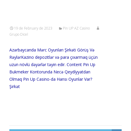
Read More…
19 de February de 2023
Pin UP AZ Casino
Grupo Dicel
Azərbaycanda Mərc Oyunları Şirkəti Görüş Və
RəylərKazino depozitlər və para çıxarmaq üçün
uzun növlü dəyərlər təyin edir. Content Pin Up
Bukmeker Kontorunda Necə Qeydi̇yyatdan
Olmaq Pin Up Casino-da Hansı Oyunlar Var?
Şirkət
Read More…