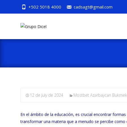
+502 5018 4000
cadsagt@gmail.com
12 de July de 2024
Mostbet Azərbaycan Bukmeker 
En el ámbito de la educación, es crucial encontrar forma
transformar una materia que a menudo se percibe como di