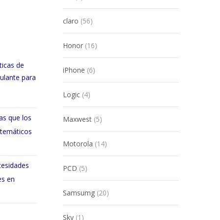
products
56
claro
56
products
16
Honor
16
products
ticas de
6
iPhone
6
ulante para
products
4
Logic
4
products
as que los
5
Maxwest
5
products
atemáticos
14
Motorola
14
products
cesidades
5
PCD
5
es en
products
20
Samsumg
20
products
1
Sky
1