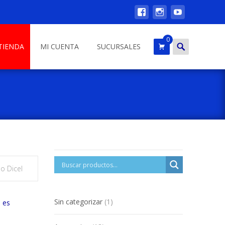
0
Search
TIENDA
MI CUENTA
SUCURSALES
for:
o Dicel
1
Sin categorizar
1
a es
product