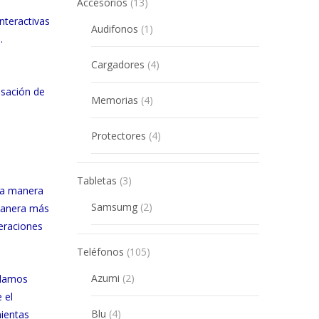
13
Accesorios
13
products
nteractivas
1
Audifonos
1
.
product
4
Cargadores
4
products
nsación de
4
Memorias
4
products
4
Protectores
4
products
3
Tabletas
3
na manera
products
2
Samsumg
2
 manera más
products
eraciones
105
Teléfonos
105
products
2
Azumi
2
ndamos
products
 el
4
Blu
4
mientas