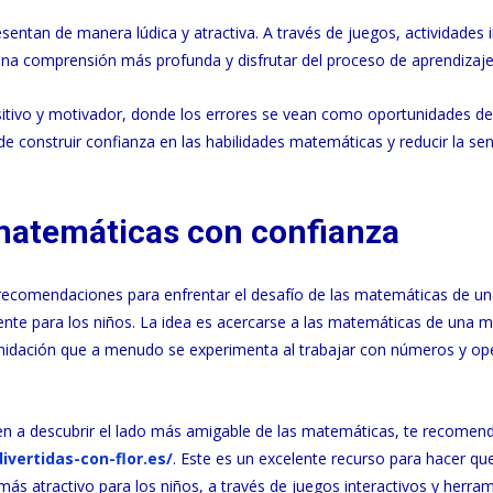
ntan de manera lúdica y atractiva. A través de juegos, actividades i
 una comprensión más profunda y disfrutar del proceso de aprendizaje
itivo y motivador, donde los errores se vean como oportunidades de
 construir confianza en las habilidades matemáticas y reducir la se
 matemáticas con confianza
 recomendaciones para enfrentar el desafío de las matemáticas de u
ente para los niños. La idea es acercarse a las matemáticas de una
timidación que a menudo se experimenta al trabajar con números y op
den a descubrir el lado más amigable de las matemáticas, te recome
vertidas-con-flor.es/
. Este es un excelente recurso para hacer que
ás atractivo para los niños, a través de juegos interactivos y herra