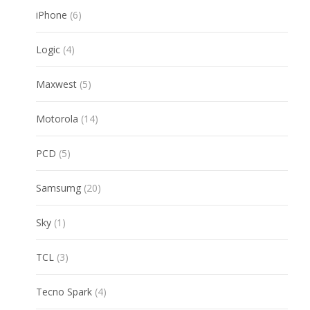
6
iPhone
6
products
4
Logic
4
products
5
Maxwest
5
products
14
Motorola
14
products
5
PCD
5
products
20
Samsumg
20
products
1
Sky
1
product
3
TCL
3
products
4
Tecno Spark
4
products