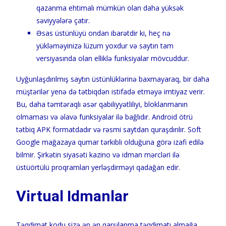
qazanma ehtimalı mümkün olan daha yüksək
səviyyələrə çatır.
Əsas üstünlüyü ondan ibarətdir ki, heç nə
yükləməyinizə lüzum yoxdur və saytın tam
versiyasında olan elliklə funksiyalar mövcuddur.
Uyğunlaşdırılmış saytın üstünlüklərinə baxmayaraq, bir daha
müştərilər yenə də tətbiqdən istifadə etməyə imtiyaz verir.
Bu, daha təmtəraqlı əsər qabiliyyətliliyi, bloklanmanın
olmaması və əlavə funksiyalar ilə bağlıdır. Android ötrü
tətbiq APK formatdadır və rəsmi saytdan quraşdırılır. Soft
Google mağazaya qumar tərkibli olduğuna görə izafi edilə
bilmir. Şirkətin siyasəti kazino və idman mərcləri ilə
üstüörtülü proqramları yerləşdirməyi qadağan edir.
Virtual Idmanlar
Təqdimat kodu sizə ən ən qarşılanma təqdimatı almağa