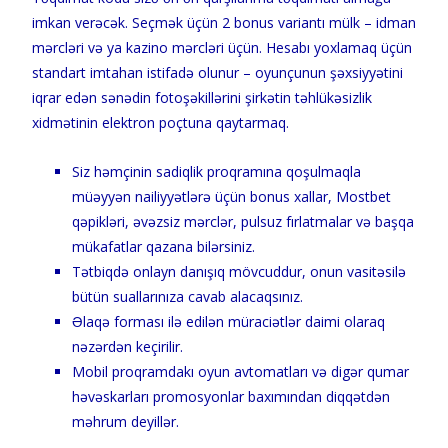
imkan verəcək. Seçmək üçün 2 bonus variantı mülk – idman
mərcləri və ya kazino mərcləri üçün. Hesabı yoxlamaq üçün
standart imtahan istifadə olunur – oyunçunun şəxsiyyətini
iqrar edən sənədin fotoşəkillərini şirkətin təhlükəsizlik
xidmətinin elektron poçtuna qaytarmaq.
Siz həmçinin sadiqlik proqramına qoşulmaqla
müəyyən nailiyyətlərə üçün bonus xallar, Mostbet
qəpikləri, əvəzsiz mərclər, pulsuz fırlatmalar və başqa
mükafatlar qazana bilərsiniz.
Tətbiqdə onlayn danışıq mövcuddur, onun vasitəsilə
bütün suallarınıza cavab alacaqsınız.
Əlaqə forması ilə edilən müraciətlər daimi olaraq
nəzərdən keçirilir.
Mobil proqramdakı oyun avtomatları və digər qumar
həvəskarları promosyonlar baxımından diqqətdən
məhrum deyillər.