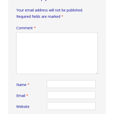
Your email address will not be published.
Required fields are marked
*
Comment
*
Name
*
Email
*
Website