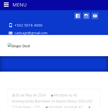
MENU
+502 5018 4000
cadsagt@gmail.com
30 de May de 2024
Mostbet-az 45
Azərbaycanda Bukmeker Və Kazino Bonus 550+250
123 Archives - 732
mostbet
,
mostbet AZ