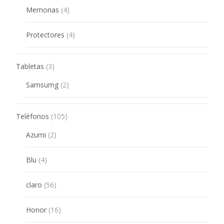
4
Memorias
4
products
4
Protectores
4
products
3
Tabletas
3
products
2
Samsumg
2
products
105
Teléfonos
105
products
2
Azumi
2
products
4
Blu
4
products
56
claro
56
products
16
Honor
16
products