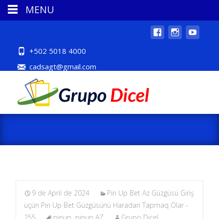
MENU
+502 5018 4000
cadsagt@gmail.com
9 de April de 2024
Pin Up Bet Az Güzgüsü Giriş
üçün Pin Up Bet Güzgüsünü Haradan Tapmaq Olar -
255
pinup
,
pinup AZ
Grupo Dicel