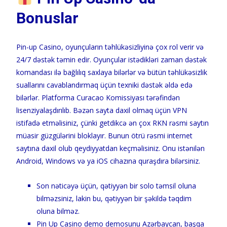
Bonuslar
Pin-up Casino, oyunçuların təhlükəsizliyinə çox rol verir və
24/7 dəstək təmin edir. Oyunçular istədikləri zaman dəstək
komandası ilə bağlılıq saxlaya bilərlər və bütün təhlükəsizlik
suallarını cavablandırmaq üçün texniki dəstək əldə edə
bilərlər. Platforma Curacao Komissiyası tərəfindən
lisenziyalaşdırılıb. Bəzən sayta daxil olmaq üçün VPN
istifadə etməlisiniz, çünki getdikcə ən çox RKN rəsmi saytın
müasir güzgülərini bloklayır. Bunun ötrü rəsmi internet
saytına daxil olub qeydiyyatdan keçməlisiniz. Onu istənilən
Android, Windows və ya iOS cihazına quraşdıra bilərsiniz.
Son nəticəyə üçün, qətiyyən bir solo təmsil oluna
bilməzsiniz, lakin bu, qətiyyən bir şəkildə təqdim
oluna bilməz.
Pin Up Casino demo demosunu Azərbaycan, başqa