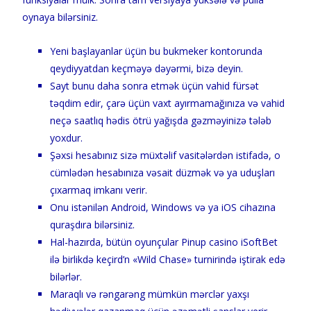
oynaya bilərsiniz.
Yeni başlayanlar üçün bu bukmeker kontorunda
qeydiyyatdan keçməyə dəyərmi, bizə deyin.
Sayt bunu daha sonra etmək üçün vahid fürsət
təqdim edir, çarə üçün vaxt ayırmamağınıza və vahid
neçə saatlıq hədis ötrü yağışda gəzməyinizə tələb
yoxdur.
Şəxsi hesabınız sizə müxtəlif vasitələrdən istifadə, o
cümlədən hesabınıza vəsait düzmək və ya uduşları
çıxarmaq imkanı verir.
Onu istənilən Android, Windows və ya iOS cihazına
quraşdıra bilərsiniz.
Hal-hazırda, bütün oyunçular Pinup casino iSoftBet
ilə birlikdə keçird’n «Wild Chase» turnirində iştirak edə
bilərlər.
Maraqlı və rəngarəng mümkün mərclər yaxşı