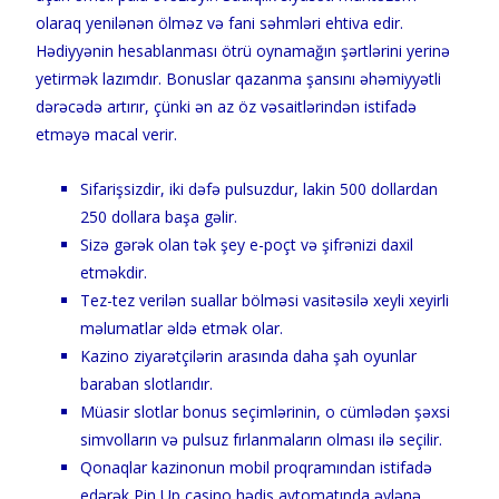
olaraq yenilənən ölməz və fani səhmləri ehtiva edir.
Hədiyyənin hesablanması ötrü oynamağın şərtlərini yerinə
yetirmək lazımdır. Bonuslar qazanma şansını əhəmiyyətli
dərəcədə artırır, çünki ən az öz vəsaitlərindən istifadə
etməyə macal verir.
Sifarişsizdir, iki dəfə pulsuzdur, lakin 500 dollardan
250 dollara başa gəlir.
Sizə gərək olan tək şey e-poçt və şifrənizi daxil
etməkdir.
Tez-tez verilən suallar bölməsi vasitəsilə xeyli xeyirli
məlumatlar əldə etmək olar.
Kazino ziyarətçilərin arasında daha şah oyunlar
baraban slotlarıdır.
Müasir slotlar bonus seçimlərinin, o cümlədən şəxsi
simvolların və pulsuz fırlanmaların olması ilə seçilir.
Qonaqlar kazinonun mobil proqramından istifadə
edərək Pin Up casino hədis avtomatında əylənə