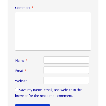
Comment
*
Name
*
Email
*
Website
Save my name, email, and website in this
browser for the next time I comment.