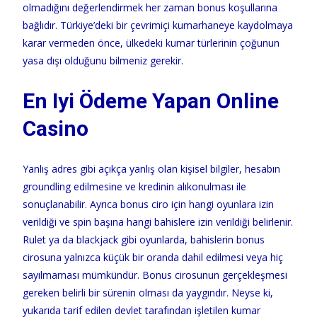
olmadığını değerlendirmek her zaman bonus koşullarına
bağlıdır. Türkiye’deki bir çevrimiçi kumarhaneye kaydolmaya
karar vermeden önce, ülkedeki kumar türlerinin çoğunun
yasa dışı olduğunu bilmeniz gerekir.
En Iyi Ödeme Yapan Online
Casino
Yanlış adres gibi açıkça yanlış olan kişisel bilgiler, hesabın
groundling edilmesine ve kredinin alıkonulması ile
sonuçlanabilir. Ayrıca bonus ciro için hangi oyunlara izin
verildiği ve spin başına hangi bahislere izin verildiği belirlenir.
Rulet ya da blackjack gibi oyunlarda, bahislerin bonus
cirosuna yalnızca küçük bir oranda dahil edilmesi veya hiç
sayılmaması mümkündür. Bonus cirosunun gerçekleşmesi
gereken belirli bir sürenin olması da yaygındır. Neyse ki,
yukarıda tarif edilen devlet tarafından işletilen kumar