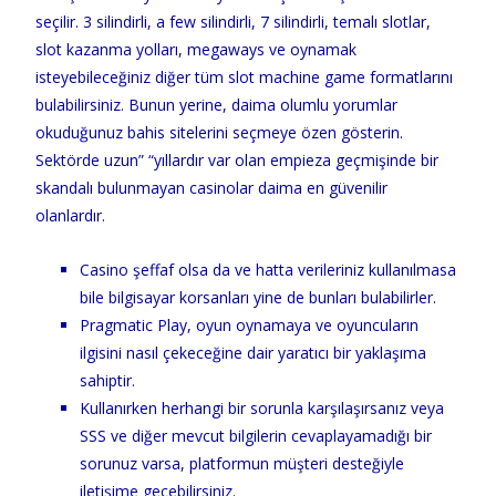
seçilir. 3 silindirli, a few silindirli, 7 silindirli, temalı slotlar,
slot kazanma yolları, megaways ve oynamak
isteyebileceğiniz diğer tüm slot machine game formatlarını
bulabilirsiniz. Bunun yerine, daima olumlu yorumlar
okuduğunuz bahis sitelerini seçmeye özen gösterin.
Sektörde uzun” “yıllardır var olan empieza geçmişinde bir
skandalı bulunmayan casinolar daima en güvenilir
olanlardır.
Casino şeffaf olsa da ve hatta verileriniz kullanılmasa
bile bilgisayar korsanları yine de bunları bulabilirler.
Pragmatic Play, oyun oynamaya ve oyuncuların
ilgisini nasıl çekeceğine dair yaratıcı bir yaklaşıma
sahiptir.
Kullanırken herhangi bir sorunla karşılaşırsanız veya
SSS ve diğer mevcut bilgilerin cevaplayamadığı bir
sorunuz varsa, platformun müşteri desteğiyle
iletişime geçebilirsiniz.