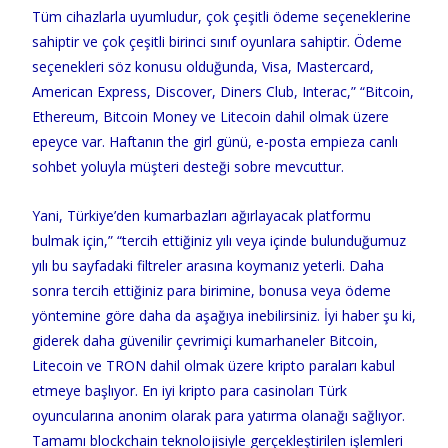
Tüm cihazlarla uyumludur, çok çeşitli ödeme seçeneklerine
sahiptir ve çok çeşitli birinci sınıf oyunlara sahiptir. Ödeme
seçenekleri söz konusu olduğunda, Visa, Mastercard,
American Express, Discover, Diners Club, Interac,” “Bitcoin,
Ethereum, Bitcoin Money ve Litecoin dahil olmak üzere
epeyce var. Haftanın the girl günü, e-posta empieza canlı
sohbet yoluyla müşteri desteği sobre mevcuttur.
Yani, Türkiye’den kumarbazları ağırlayacak platformu
bulmak için,” “tercih ettiğiniz yılı veya içinde bulunduğumuz
yılı bu sayfadaki filtreler arasına koymanız yeterli. Daha
sonra tercih ettiğiniz para birimine, bonusa veya ödeme
yöntemine göre daha da aşağıya inebilirsiniz. İyi haber şu ki,
giderek daha güvenilir çevrimiçi kumarhaneler Bitcoin,
Litecoin ve TRON dahil olmak üzere kripto paraları kabul
etmeye başlıyor. En iyi kripto para casinoları Türk
oyuncularına anonim olarak para yatırma olanağı sağlıyor.
Tamamı blockchain teknolojisiyle gerçekleştirilen işlemleri