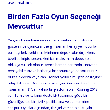
araştırmalısınız.
Birden Fazla Oyun Seçeneği
Mevcuttur
Yepyeni kumarhane oyunları ana sayfanın en üstünde
gösterilir ve oyuncular the girl zaman her ay yeni oyunlar
bulmayı bekleyebilirler. Minimum depozitolar düşükken,
özellikle kripto seçenekleri için maksimum depozitolar
oldukça yüksek olabilir. Ayrıca hemen her mobil cihazdan
oynayabilirsiniz ve herhangi bir sorunuz ya da sorununuz
olursa e-posta veya canlı sohbet yoluyla müşteri desteğine”
“ulaşabilirsiniz. Dördüncü sırada, yine Curacao tarafından
lisanslanan, 21’den kalma bir platform olan Roaring 2018
var. Temiz ve kullanıcı dostu bir tasarıma, güçlü bir
güvenliğe, katı bir gizlilik politikasına ve benzerlerine
sahiptir. Oyunlar açısından, the girl zaman olduğu gibi