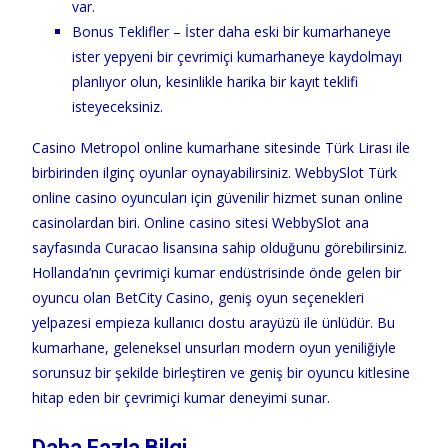
var.
Bonus Teklifler – İster daha eski bir kumarhaneye
ister yepyeni bir çevrimiçi kumarhaneye kaydolmayı
planlıyor olun, kesinlikle harika bir kayıt teklifi
isteyeceksiniz.
Casino Metropol online kumarhane sitesinde Türk Lirası ile
birbirinden ilginç oyunlar oynayabilirsiniz. WebbySlot Türk
online casino oyuncuları için güvenilir hizmet sunan online
casinolardan biri. Online casino sitesi WebbySlot ana
sayfasında Curacao lisansına sahip olduğunu görebilirsiniz.
Hollanda’nın çevrimiçi kumar endüstrisinde önde gelen bir
oyuncu olan BetCity Casino, geniş oyun seçenekleri
yelpazesi empieza kullanıcı dostu arayüzü ile ünlüdür. Bu
kumarhane, geleneksel unsurları modern oyun yeniliğiyle
sorunsuz bir şekilde birleştiren ve geniş bir oyuncu kitlesine
hitap eden bir çevrimiçi kumar deneyimi sunar.
Daha Fazla Bilgi