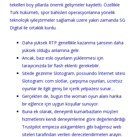
tekelleri boy yıllarda önemli gelişmeler kaydetti. Özellikle
Türk hükümeti, spor bahisleri operasyonlarına yönelik
teknolojik iyileştirmeler sağlamak üzere yakın zamanda SG
Digital ile ortaklık kurdu.
Daha yüksek RTP genellikle kazanma şansının daha
yüksek olduğu anlamına gelir.
Ancak, bazı eski oyunların yüklenmesi için
tarayıcınızda bir flash eklenti gerekebilir.
Sitede gezinme Slotogram. possuindo İnternet sitesi
Slotogram. com slotlar, çarpışma oyunları, ücretsiz
oyunlar ile ilgili geniş bir içerik yelpazesi sunar…
Gerçekten de, bugün the woman oyun alanı harika
bir eğlence için uygun koşullar sunuyor.
Buna ek olarak, deneyimli kumarbazların müşteri
hizmetlerini kendi deneyimlerine göre değerlendirdiği
Trustpilot empieza askgamblers gibi bağımsız web
siteleri tarafından verilen derecelendirmeleri arayın.