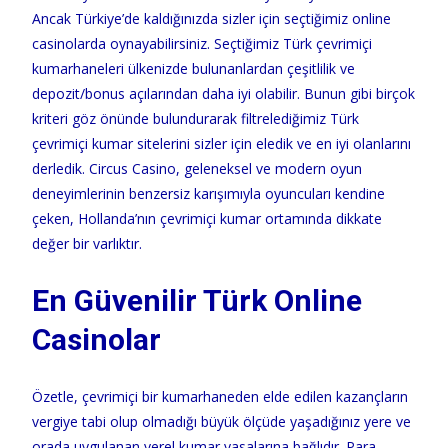
Ancak Türkiye’de kaldığınızda sizler için seçtiğimiz online
casinolarda oynayabilirsiniz. Seçtiğimiz Türk çevrimiçi
kumarhaneleri ülkenizde bulunanlardan çeşitlilik ve
depozit/bonus açılarından daha iyi olabilir. Bunun gibi birçok
kriteri göz önünde bulundurarak filtrelediğimiz Türk
çevrimiçi kumar sitelerini sizler için eledik ve en iyi olanlarını
derledik. Circus Casino, geleneksel ve modern oyun
deneyimlerinin benzersiz karışımıyla oyuncuları kendine
çeken, Hollanda’nın çevrimiçi kumar ortamında dikkate
değer bir varlıktır.
En Güvenilir Türk Online
Casinolar
Özetle, çevrimiçi bir kumarhaneden elde edilen kazançların
vergiye tabi olup olmadığı büyük ölçüde yaşadığınız yere ve
orada uygulanan yerel kumar yasalarına bağlıdır. Para