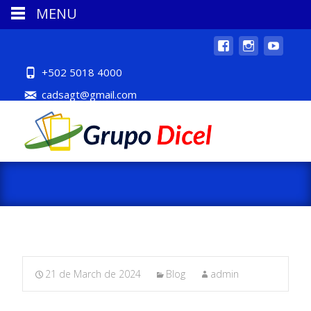
MENU
+502 5018 4000
cadsagt@gmail.com
21 de March de 2024
Blog
admin