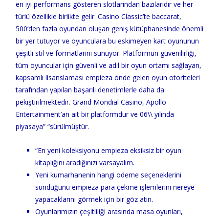
en iyi performans gösteren slotlarından bazılarıdır ve her
türlü özellikle birlikte gelir. Casino Classic’te baccarat,
500’den fazla oyundan oluşan geniş kütüphanesinde önemli
bir yer tutuyor ve oyunculara bu eskimeyen kart oyununun
çeşitli stil ve formatlarını sunuyor. Platformun güvenilirliği,
tüm oyuncular için güvenli ve adil bir oyun ortamı sağlayan,
kapsamlı lisanslaması empieza önde gelen oyun otoriteleri
tarafından yapılan başarılı denetimlerle daha da
pekiştirilmektedir. Grand Mondial Casino, Apollo
Entertainment’an ait bir platformdur ve 06\\ yılında
piyasaya” “sürülmüştür.
“En yeni koleksiyonu empieza eksiksiz bir oyun
kitaplığını aradığınızı varsayalım.
Yeni kumarhanenin hangi ödeme seçeneklerini
sunduğunu empieza para çekme işlemlerini nereye
yapacaklarını görmek için bir göz atın.
Oyunlarımızın çeşitliliği arasında masa oyunları,