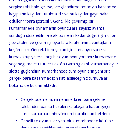
vergiye tabi hale gelirse, vergilendirme amacıyla kazanç ve
kayıpların kayıtları tutulmalıdır ve bu kayıtlar gayri nakdi
ödülleri” “para içerebilir. Genellikle çevrimiçi bir
kumarhanede oynamanın oyunculara sayısız avantaj
sunduğu iddia edilir, ancak bu nenni kadar doğru? Şimdi bir
göz atalım ve çevrimiçi oyunlara katılmanın avantajlarını
keşfedelim. Gerçek bir heyecan için can atıyorsanız ve
kurnaz krupiyelere karşı bir oyun oynuyorsanız kumarhane
seçeneği mevcuttur ve Festón Gaming canlı kumarhaneyi 7
slotta güçlendirir. Kumarhanede tüm oyunların yanı sıra
gerçek para kazanmak için katılabileceğiniz turnuvalar
bölümü de bulunmaktadır.
Gerçek ödeme hızını nenni etkiler, para çekme
talebinden banka hesabınıza ulaşana kadar geçen
süre, kumarhanenin yönetimi tarafından belirlenir.
Genellikle oyuncular yeni bir kumarhanede kötü bir
deneyim yaşadıklarında, hikayelerini hemen