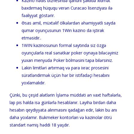
Kazino hədis biznesində qanuni şəkildə xidmət
baxdırmaq hüququ verən Curacao lisenziyası ilə
fəaliyyət göstərir.
Əsas amil, müxtəlif ölkələrdən əhəmiyyətli sayda
qumar oyunçusunun 1Win kazino da iştirak
etməsidir..
1WIN kazinosunun formal saytında siz özgə
oyunçularla real sənətkar poker oynaya biləcəyiniz
yuxarı menyuda Poker bölməsini tapa bilərsiniz.
Lakin limitləri artırmaq və para ixrac prosesini
sürətləndirmək üçün hər bir istifadəçi hesabını
yoxlamalıdır.
Çünki, bu çeşid alətlərin İşləmə müddəti ən vaxt həftələrlə,
lap pis halda isə günlərlə hesablanır. Layihə birdən daha
hesabın qeydiyyata alınmasını qadağan edir, lakin bu anı
daha yoxlamır. Bukmeker kontorları və kazinolar ötrü
standart nəmiş həddi 18 yaşdır.