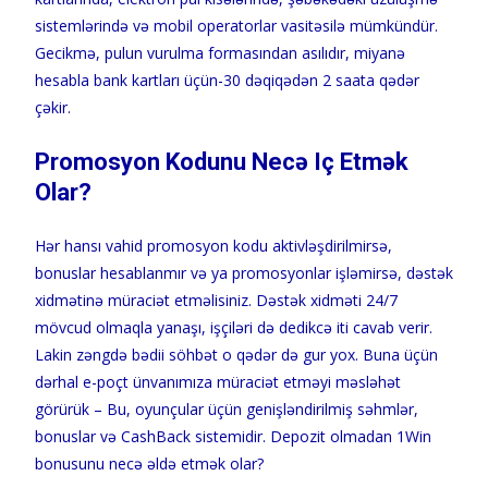
sistemlərində və mobil operatorlar vasitəsilə mümkündür.
Gecikmə, pulun vurulma formasından asılıdır, miyanə
hesabla bank kartları üçün-30 dəqiqədən 2 saata qədər
çəkir.
Promosyon Kodunu Necə Iç Etmək
Olar?
Hər hansı vahid promosyon kodu aktivləşdirilmirsə,
bonuslar hesablanmır və ya promosyonlar işləmirsə, dəstək
xidmətinə müraciət etməlisiniz. Dəstək xidməti 24/7
mövcud olmaqla yanaşı, işçiləri də dedikcə iti cavab verir.
Lakin zəngdə bədii söhbət o qədər də gur yox. Buna üçün
dərhal e-poçt ünvanımıza müraciət etməyi məsləhət
görürük – Bu, oyunçular üçün genişləndirilmiş səhmlər,
bonuslar və CashBack sistemidir. Depozit olmadan 1Win
bonusunu necə əldə etmək olar?