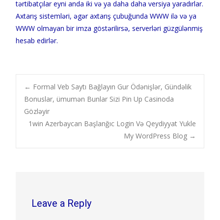
tərtibatçılar eyni anda iki və ya daha daha versiya yaradırlar.
Axtarış sistemləri, əgər axtarış çubuğunda WWW ilə və ya
WWW olmayan bir imza göstərilirsə, serverləri güzgülənmiş
hesab edirlər.
Post
←
Formal Veb Saytı Bağlayın️ Gur Ödənişlər, Gündəlik
Bonuslar, ümumən Bunlar Sizi Pin Up Casinoda
Gözləyir
navigation
1win Azerbaycan Başlanğıc Login Və Qeydiyyat Yukle
My WordPress Blog
→
Leave a Reply