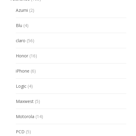
products
2
Azumi
2
products
4
Blu
4
products
56
claro
56
products
16
Honor
16
products
6
iPhone
6
products
4
Logic
4
products
5
Maxwest
5
products
14
Motorola
14
products
5
PCD
5