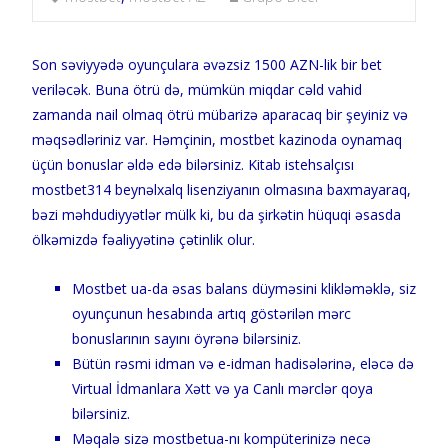
Son səviyyədə oyunçulara əvəzsiz 1500 AZN-lik bir bet
veriləcək. Buna ötrü də, mümkün miqdar cəld vahid
zamanda nail olmaq ötrü mübarizə aparacaq bir şeyiniz və
məqsədləriniz var. Həmçinin, mostbet kazinoda oynamaq
üçün bonuslar əldə edə bilərsiniz. Kitab istehsalçısı
mostbet314 beynəlxalq lisenziyanın olmasına baxmayaraq,
bəzi məhdudiyyətlər mülk ki, bu da şirkətin hüquqi əsasda
ölkəmizdə fəaliyyətinə çətinlik olur.
Mostbet ua-da əsas balans düyməsini klikləməklə, siz
oyunçunun hesabında artıq göstərilən mərc
bonuslarının sayını öyrənə bilərsiniz.
Bütün rəsmi idman və e-idman hadisələrinə, eləcə də
Virtual İdmanlara Xətt və ya Canlı mərclər qoya
bilərsiniz.
Məqalə sizə mostbetua-nı kompüterinizə necə