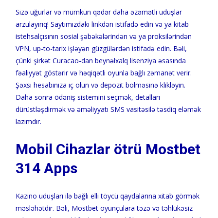
Sizə uğurlar və mümkün qədər daha əzəmətli uduşlar
arzulayırıq! Saytımızdakı linkdən istifadə edin və ya kitab
istehsalçısının sosial şəbəkələrindən və ya proksilərindən
VPN, up-to-tarix işləyən güzgülərdən istifadə edin. Bəli,
çünki şirkət Curacao-dan beynəlxalq lisenziya əsasında
fəaliyyət göstərir və həqiqətli oyunla bağlı zəmanət verir.
Şəxsi hesabınıza iç olun və depozit bölməsinə klikləyin.
Daha sonra ödəniş sistemini seçmək, detalları
dürüstləşdirmək və əməliyyatı SMS vasitəsilə təsdiq eləmək
lazımdır.
Mobil Cihazlar ötrü Mostbet
314 Apps
Kazino uduşları ilə bağlı elli töycü qaydalarına xitab görmək
məsləhətdir. Bəli, Mostbet oyunçulara təzə və təhlükəsiz