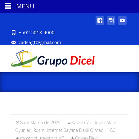
MENU
+502 5018 4000
cadsagt@gmail.com
8 de March de 2024
Kazino Və Idman Mərc
Oyunları, Rəsmi Internet Saytına Daxil Olmaq - 186
mostbet
,
mostbet AZ
Grupo Dicel