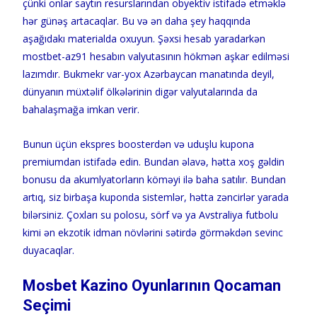
çünki onlar saytın resurslarından obyektiv istifadə etməklə
hər günəş artacaqlar. Bu və ən daha şey haqqında
aşağıdakı materialda oxuyun. Şəxsi hesab yaradarkən
mostbet-az91 hesabın valyutasının hökmən aşkar edilməsi
lazımdır. Bukmekr var-yox Azərbaycan manatında deyil,
dünyanın müxtəlif ölkələrinin digər valyutalarında da
bahalaşmağa imkan verir.
Bunun üçün ekspres boosterdən və uduşlu kupona
premiumdan istifadə edin. Bundan əlavə, hətta xoş gəldin
bonusu da akumlyatorların köməyi ilə baha satılır. Bundan
artıq, siz birbaşa kuponda sistemlər, hətta zəncirlər yarada
bilərsiniz. Çoxları su polosu, sörf və ya Avstraliya futbolu
kimi ən ekzotik idman növlərini sətirdə görməkdən sevinc
duyacaqlar.
Mosbet Kazino Oyunlarının Qocaman
Seçimi