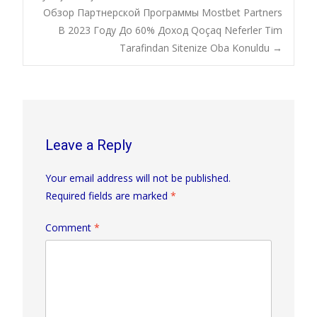
Обзор Партнерской Программы Mostbet Partners
navigation
В 2023 Году До 60% Доход Qoçaq Neferler Tim
Tarafindan Sitenize Oba Konuldu
→
Leave a Reply
Your email address will not be published.
Required fields are marked
*
Comment
*