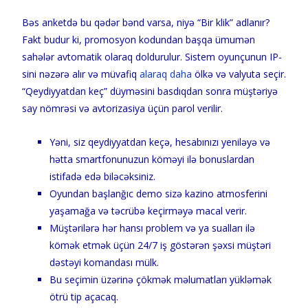
Bəs anketdə bu qədər bənd varsa, niyə “Bir klik” adlanır?
Fakt budur ki, promosyon kodundan başqa ümumən
sahələr avtomatik olaraq doldurulur. Sistem oyunçunun IP-
sini nəzərə alır və müvafiq
alaraq daha
ölkə və valyuta seçir.
“Qeydiyyatdan keç” düyməsini basdıqdan sonra müştəriyə
say nömrəsi və avtorizasiya üçün parol verilir.
Yəni, siz qeydiyyatdan keçə, hesabınızı yeniləyə və
hətta smartfonunuzun köməyi ilə bonuslardan
istifadə edə biləcəksiniz.
Oyundan başlanğıc demo sizə kazino atmosferini
yaşamağa və təcrübə keçirməyə macal verir.
Müştərilərə hər hansı problem və ya sualları ilə
kömək etmək üçün 24/7 iş göstərən şəxsi müştəri
dəstəyi komandası mülk.
Bu seçimin üzərinə çökmək məlumatları yükləmək
ötrü tip açacaq.