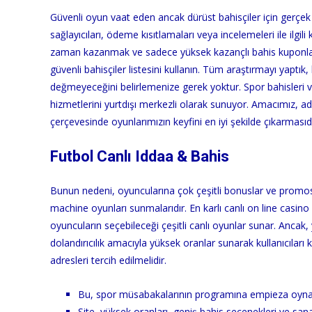
Güvenli oyun vaat eden ancak dürüst bahisçiler için gerçek t
sağlayıcıları, ödeme kısıtlamaları veya incelemeleri ile ilgi
zaman kazanmak ve sadece yüksek kazançlı bahis kuponları
güvenli bahisçiler listesini kullanın. Tüm araştırmayı yapt
değmeyeceğini belirlemenize gerek yoktur. Spor bahisleri ve
hizmetlerini yurtdışı merkezli olarak sunuyor. Amacımız, a
çerçevesinde oyunlarımızın keyfini en iyi şekilde çıkarmasıdı
Futbol Canlı Iddaa & Bahis
Bunun nedeni, oyuncularına çok çeşitli bonuslar ve promosyo
machine oyunları sunmalarıdır. En karlı canlı on line casino o
oyuncuların seçebileceği çeşitli canlı oyunlar sunar. Ancak, 
dolandırıcılık amacıyla yüksek oranlar sunarak kullanıcıları k
adresleri tercih edilmelidir.
Bu, spor müsabakalarının programına empieza oynanan
Site, yüksek oranları, geniş bahis seçenekleri ve sanal 