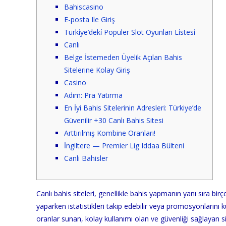
Bahiscasino
E-posta Ile Giriş
Türki̇ye’deki̇ Popüler Slot Oyunlari Li̇stesi̇
Canlı
Belge İstemeden Üyelik Açılan Bahis
Sitelerine Kolay Giriş
Casino
Adım: Pra Yatırma
En İyi Bahis Sitelerinin Adresleri: Türkiye’de
Güvenilir +30 Canlı Bahis Sitesi
Arttırılmış Kombine Oranları!
İngiltere — Premier Lig Iddaa Bülteni
Canli Bahisler
Canlı bahis siteleri, genellikle bahis yapmanın yanı sıra birç
yaparken istatistikleri takip edebilir veya promosyonlarını kull
oranlar sunan, kolay kullanımı olan ve güvenliği sağlayan sit