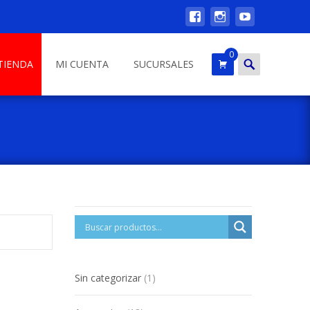
0
Search
TIENDA
MI CUENTA
SUCURSALES
for:
1
Sin categorizar
1
product