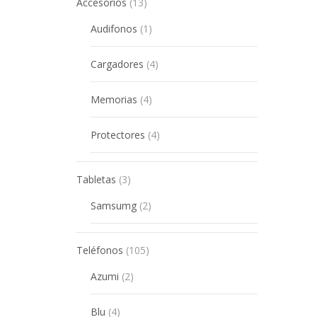
13
Accesorios
13
products
1
Audifonos
1
product
4
Cargadores
4
products
4
Memorias
4
products
4
Protectores
4
products
3
Tabletas
3
products
2
Samsumg
2
products
105
Teléfonos
105
products
2
Azumi
2
products
4
Blu
4