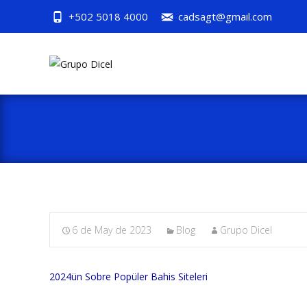
+502 5018 4000
cadsagt@gmail.com
6 de May de 2023
Blog
Grupo Dicel
2024ün Sobre Popüler Bahis Siteleri