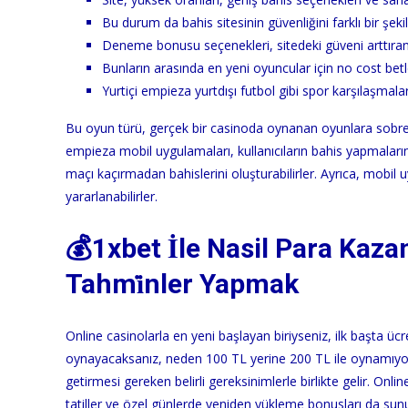
Bu durum da bahis sitesinin güvenliğini farklı bir şekil
Deneme bonusu seçenekleri, sitedeki güveni arttıran
Bunların arasında en yeni oyuncular için no cost be
Yurtiçi empieza yurtdışı futbol gibi spor karşılaşmal
Bu oyun türü, gerçek bir casinoda oynanan oyunlara sobre ya
empieza mobil uygulamaları, kullanıcıların bahis yapmalarını 
maçı kaçırmadan bahislerini oluşturabilirler. Ayrıca, mobil
yararlanabilirler.
💰1xbet İle Nasil Para Kazanabi
Tahmi̇nler Yapmak
Online casinolarla en yeni başlayan biriyseniz, ilk başta ücret
oynayacaksanız, neden 100 TL yerine 200 TL ile oynamıyors
getirmesi gereken belirli gereksinimlerle birlikte gelir. Onlin
tatiller ve özel günlerde yeniden yükleme bonusları da sun