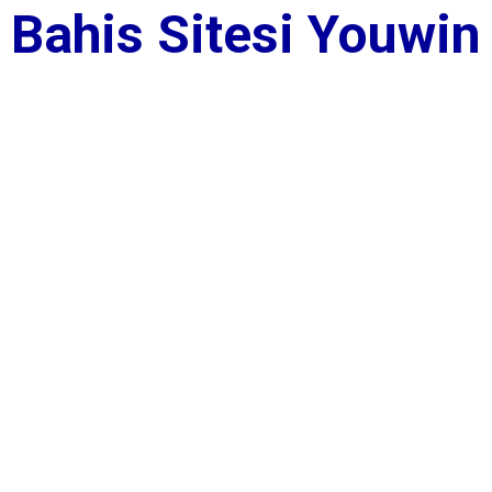
i Bahis Sitesi Youwin