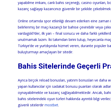
yapabilme imkanı, canlı bahis seçeneği, casino oyunları, bon
kazanç sağlayıp kazancınızı güvenilir bir şekilde çekebilmek
Online ortamda spor etkinliği devam ederken eine zaman is
belirlenmiş bir maçı kazançlı bir bahise çevirebilir veya çekic
vardagskl?der, ilk yarı – final sonucu ve daha farklı şekille
unutmamak lazım. İki takımdan birini tutup, heyecanla maç
Türkiye’de ve yurtdışında hizmet veren, durante popüler bahi
buluşturmayı amaçlayan bir sitedir.
Bahis Sitelerinde Geçerli 
Ayrıca birçok reload bonusları, yatırım bonusları ve daha wei
yapan kullanıcılar için sadakat bonusu puanları olarak adlandı
oynayabilmekte ve kazanç sağlayabilmektedir. Ancak, bahis sit
bahis sitelerindeki oyun türleri hakkında ayrıntılı bilgi verile
güvenli sitelerdir
mostbet
.