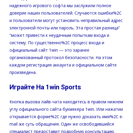
надежного игрового софта мы заслужили полное
доверие наших пользователей. Случаются ошибки%2C
и пользователи могут установить неправильный адрес
электронной почты или пароль. Эта простая разница”
“может привести к неудачным попыткам входа и
систему. По существенно%2C процесс входа и
официальный сайт 1win — это заранее
организованный протокол безопасности. На этом
каждом регистрация аккаунта и официальном сайте
произведена.
Играйте На 1win Sports
Кнопка вызова лайв-чата находитесь в правом нижнем
углу официального сайта букмекера 1win. Или нажатии
открывается форме%2C где нужно доказать имя%2C e-
mail же суть обращения. Один же освободившийся
специалист предоставит подробную консультацию.