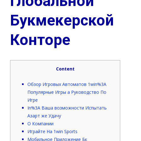
Глобальной
Букмекерской
Конторе
Content
Обзор Игровых Автоматов 1win%3A
Популярные Игры а Руководство По
Игре
In%3A Ваша возможности Испытать
Азарт же Удачу
О Компании
Играйте На 1win Sports
Мобильное Приложение Бк