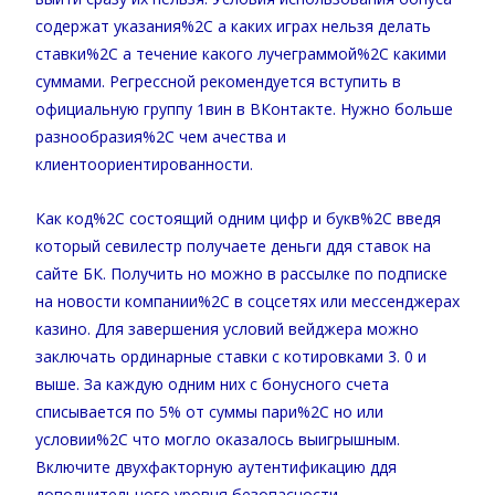
содержат указания%2C а каких играх нельзя делать
ставки%2C а течение какого лучеграммой%2C какими
суммами. Регрессной рекомендуется вступить в
официальную группу 1вин в ВКонтакте. Нужно больше
разнообразия%2C чем ачества и
клиентоориентированности.
Как код%2C состоящий одним цифр и букв%2C введя
который севилестр получаете деньги ддя ставок на
сайте БК. Получить но можно в рассылке по подписке
на новости компании%2C в соцсетях или мессенджерах
казино. Для завершения условий вейджера можно
заключать ординарные ставки с котировками 3. 0 и
выше. За каждую одним них с бонусного счета
списывается по 5% от суммы пари%2C но или
условии%2C что могло оказалось выигрышным.
Включите двухфакторную аутентификацию ддя
дополнительного уровня безопасности.