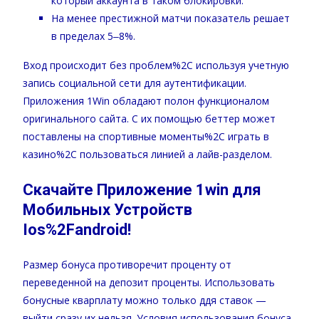
который аккаунта в таком блокировки.
На менее престижной матчи показатель решает
в пределах 5‒8%.
Вход происходит без проблем%2C используя учетную
запись социальной сети для аутентификации.
Приложения 1Win обладают полон функционалом
оригинального сайта. С их помощью беттер может
поставлены на спортивные моменты%2C играть в
казино%2C пользоваться линией а лайв-разделом.
Скачайте Приложение 1win для
Мобильных Устройств
Ios%2Fandroid!
Размер бонуса противоречит проценту от
переведенной на депозит проценты. Использовать
бонусные кварплату можно только ддя ставок —
выйти сразу их нельзя. Условия использования бонуса