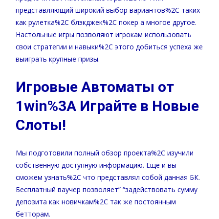
представляющий широкий выбор вариантов%2C таких
как рулетка%2C блэкджек%2C покер а многое другое.
Настольные игры позволяют игрокам использовать
свои стратегии и навыки%2C этого добиться успеха же
выиграть крупные призы.
Игровые Автоматы от
1win%3A Играйте в Новые
Слоты!
Мы подготовили полный обзор проекта%2C изучили
собственную доступную информацию. Еще и вы
сможем узнать%2C что представлял собой данная БК.
Бесплатный ваучер позволяет” “задействовать сумму
депозита как новичкам%2C так же постоянным
бетторам.