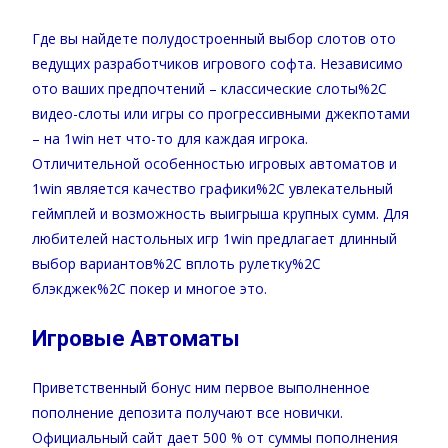
Где вы найдете полудостроенный выбор слотов ото
ведущих разработчиков игрового софта. Независимо
ото ваших предпочтений – классические слоты%2C
видео-слоты или игры со прогрессивными джекпотами
– на 1win нет что-то для каждая игрока.
Отличительной особенностью игровых автоматов и
1win является качество графики%2C увлекательный
геймплей и возможность выигрыша крупных сумм. Для
любителей настольных игр 1win предлагает длинный
выбор вариантов%2C вплоть рулетку%2C
блэкджек%2C покер и многое это.
Игровые Автоматы
Приветственный бонус ним первое выполненное
пополнение депозита получают все новички.
Официальный сайт дает 500 % от суммы пополнения