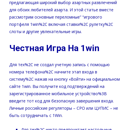
предлагающая широкий выбор азартных развлечений
для обоих любителей азарта. И этой статье вместе
рассмотрим основные переломные” “игрового
портфеля 1win%2C включая ставки%2C рулетку%2C
слоты и другие увлекательные игры.
Честная Игра На 1win
Для тех%2C не создал учетную запись с помощью
номера телефона%2C начните этап входа в
систему%2C нажав на кнопку «Войти» на официальном
сайте 1win. Вы получите код подтверждений на
зарегистрированное мобильное устройство%3B
введите тот код для безопасную завершения входа.
Личные российские регуляторы – СРО или ЦУПИС – не
быть сотрудничать с 1Win.
Для тех%2C никто предпочитает настольные