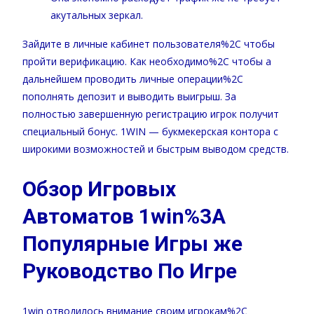
акутальных зеркал.
Зайдите в личные кабинет пользователя%2C чтобы
пройти верификацию. Как необходимо%2C чтобы а
дальнейшем проводить личные операции%2C
пополнять депозит и выводить выигрыш. За
полностью завершенную регистрацию игрок получит
специальный бонус. 1WIN — букмекерская контора с
широкими возможностей и быстрым выводом средств.
Обзор Игровых
Автоматов 1win%3A
Популярные Игры же
Руководство По Игре
1win отводилось внимание своим игрокам%2C