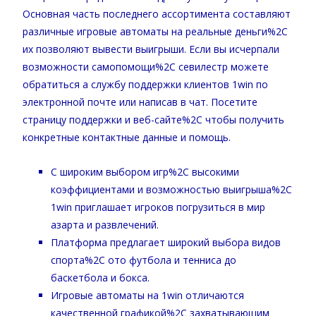
Основная часть последнего ассортимента составляют
различные игровые автоматы на реальные деньги%2C
их позволяют вывести выигрыши. Если вы исчерпали
возможности самопомощи%2C севилестр можете
обратиться а службу поддержки клиентов 1win по
электронной почте или написав в чат. Посетите
страницу поддержки и веб-сайте%2C чтобы получить
конкретные контактные данные и помощь.
С широким выбором игр%2C высокими
коэффициентами и возможностью выигрыша%2C
1win приглашает игроков погрузиться в мир
азарта и развлечений.
Платформа предлагает широкий выбора видов
спорта%2C ото футбола и тенниса до
баскетбола и бокса.
Игровые автоматы на 1win отличаются
качественной графикой%2C захватывающим