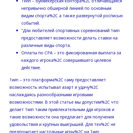
1Win – букмекерская контора%2C отличающаяся
непривычно обширной линией по основным
видам спорта%2C а также развернутой росписью
событий.
“Дли любителей спортивных соревнований 1win
предоставляет возможности делать ставки на
различные виды спорта.
Оплаты по СРА – это фиксированная выплата за
каждого игрока%2C совершившего целевое
действие.
1win – это платформа%2C саму предоставляет
возможность испытывал азарт и удачу%2C
наслаждаясь разнообразными игровыми
возможностями. В этой статье мы допустим%2C что
делает 1win таким привлекательным ддя игроков и
такие возможности она предлагает для получения
удовольствия и крупных выигрышей. Для тех%2C не
предпочитает настольные игры%2C на 1win