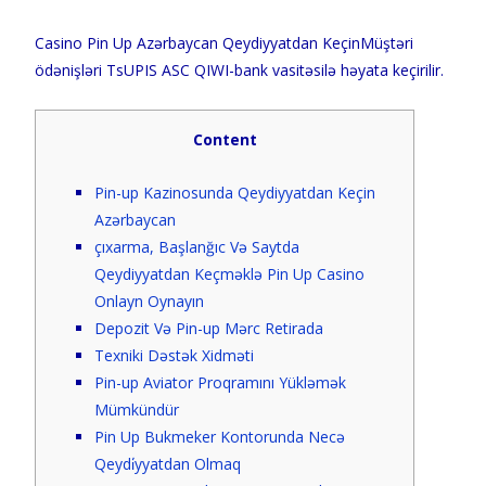
Casino Pin Up Azərbaycan Qeydiyyatdan KeçinMüştəri
ödənişləri TsUPIS ASC QIWI-bank vasitəsilə həyata keçirilir.
Content
Pin-up Kazinosunda Qeydiyyatdan Keçin
Azərbaycan
çıxarma, Başlanğıc Və Saytda
Qeydiyyatdan Keçməklə Pin Up Casino
Onlayn Oynayın
Depozit Və Pin-up Mərc Retirada
Texniki Dəstək Xidməti
Pin-up Aviator Proqramını Yükləmək
Mümkündür
Pin Up Bukmeker Kontorunda Necə
Qeydi̇yyatdan Olmaq