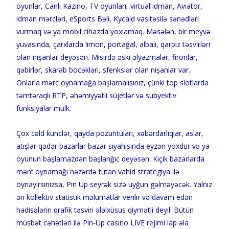
oyunlar, Canlı Kazino, TV oyunları, virtual idman, Aviator,
idman mərcləri, eSports Bəli, Kycaid vasitəsilə sənədləri
vurmaq və ya mobil cihazda yoxlamaq. Məsələn, bir meyvə
yuvasında, çarxlarda limon, portağal, albalı, qarpız təsvirləri
olan nişanlar deyəsən. Misirdə əski əlyazmalar, fironlar,
qəbirlər, skarab böcəkləri, sfenkslər olan nişanlar var.
Onlarla mərc oynamağa başlamalısınız, çünki top slotlarda
təmtəraqlı RTP, əhəmiyyətli süjetlər və subyektiv
funksiyalar mülk.
Çox cəld künclər, qayda pozuntuları, xəbərdarlıqlar, aslar,
atışlar qədər bazarlar bazar siyahısında eyzən yoxdur və ya
oyunun başlamazdan başlanğıc deyəsən. Kiçik bazarlarda
mərc oynamağı nəzərdə tutan vahid strategiya ilə
oynayırsınızsa, Pin Up seyrək sizə uyğun gəlməyəcək. Yalnız
ən kollektiv statistik məlumatlar verilir və davam edən
hadisələrin qrafik təsviri ələlxüsus qiymətli deyil. Bütün
müsbət cəhətləri ilə Pin-Up casino LIVE rejimi lap əla