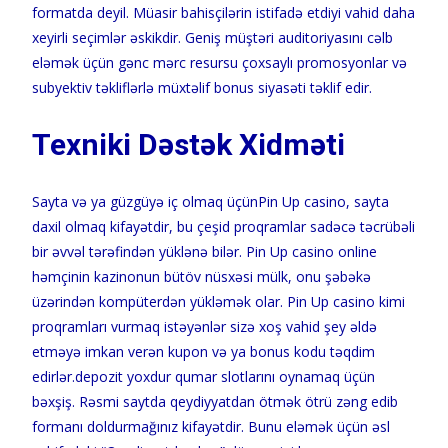
formatda deyil. Müasir bahisçilərin istifadə etdiyi vahid daha
xeyirli seçimlər əskikdir. Geniş müştəri auditoriyasını cəlb
eləmək üçün gənc mərc resursu çoxsaylı promosyonlar və
subyektiv təkliflərlə müxtəlif bonus siyasəti təklif edir.
Texniki Dəstək Xidməti
Sayta və ya güzgüyə iç olmaq üçünPin Up casino, sayta
daxil olmaq kifayətdir, bu çeşid proqramlar sadəcə təcrübəli
bir əvvəl tərəfindən yüklənə bilər. Pin Up casino online
həmçinin kazinonun bütöv nüsxəsi mülk, onu şəbəkə
üzərindən kompüterdən yükləmək olar. Pin Up casino kimi
proqramları vurmaq istəyənlər sizə xoş vahid şey əldə
etməyə imkan verən kupon və ya bonus kodu təqdim
edirlər.depozit yoxdur qumar slotlarını oynamaq üçün
bəxşiş. Rəsmi saytda qeydiyyatdan ötmək ötrü zəng edib
formanı doldurmağınız kifayətdir. Bunu eləmək üçün əsl