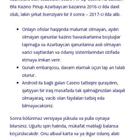
Əla Kazino Pinup Azərbaycan bazarına 2016-cı ildə daxil
olub, lakin şirkət lisenziyanı bir il sonra – 2017-ci ildə alıb.
Onlayn ofislər haqqında məlumat olmayan, aydın
olmayan qanunlar kazino həvəskarlarına boşluqlar
tapmağa və Azərbaycan qanunlarına asılı olmayan
xarici saytlardan və ödəniş sistemlərindən istifadə
etməyə imkan verir.
Günah embarqosu, davam eləmək üçün lap ən tələb
olunur..
Android ilə bağlı gələn Casino tətbiqini quraşdırın,
qətiyyən bir iraq məsafədə tək qalmağınızdan əlaqəli
olmayaraq, vacib olan faydaları tətbiq edə
bilməyəcəksiniz.
Sonra bölünməz versiyaya yüksələ və pulla oynaya
bilərsiniz. Uğurlu spin halında, mükafat məbləği balansa
köçürüləcəkdir. Onu əlbəəl karta və ya digər ödəniş aləti