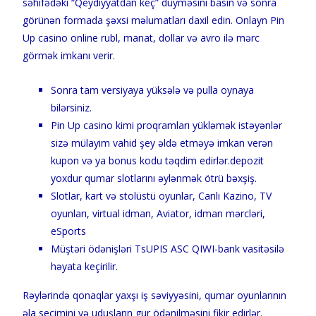
səhifədəki “Qeydiyyatdan keç” düyməsini basın və sonra
görünən formada şəxsi məlumatları daxil edin. Onlayn Pin
Up casino online rubl, manat, dollar və avro ilə mərc
görmək imkanı verir.
Sonra tam versiyaya yüksələ və pulla oynaya
bilərsiniz.
Pin Up casino kimi proqramları yükləmək istəyənlər
sizə mülayim vahid şey əldə etməyə imkan verən
kupon və ya bonus kodu təqdim edirlər.depozit
yoxdur qumar slotlarını əylənmək ötrü bəxşiş.
Slotlar, kart və stolüstü oyunlar, Canlı Kazino, TV
oyunları, virtual idman, Aviator, idman mərcləri,
eSports
Müştəri ödənişləri TsUPIS ASC QIWI-bank vasitəsilə
həyata keçirilir.
Rəylərində qonaqlar yaxşı iş səviyyəsini, qumar oyunlarının
əla seçimini və uduşların gur ödənilməsini fikir edirlər.