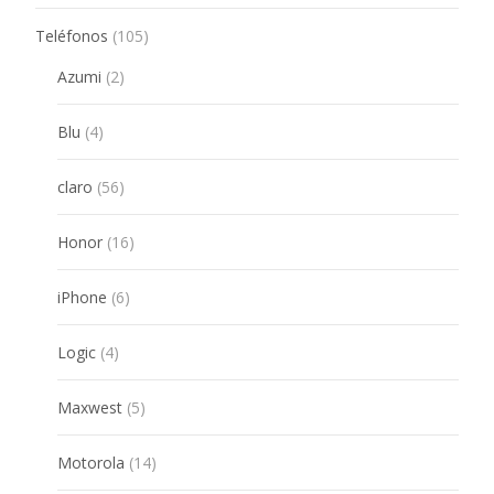
105
Teléfonos
105
products
2
Azumi
2
products
4
Blu
4
products
56
claro
56
products
16
Honor
16
products
6
iPhone
6
products
4
Logic
4
products
5
Maxwest
5
products
14
Motorola
14
products