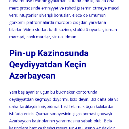
daha müasir texnologiyalardan istifadə edir ki, bu da ona
mərc prosesində əmniyyət və rahatlığı təmin etməyə macal
verir. Müştərilər əlverişli bonuslar, eləcə də ümumən
görkəmli platformalarda mərclərə çıxışdan yararlana
bilərlər. Video slotlar, bədii kazino, stolüstü oyunlar, idman
mərcləri, canlı mərclər, virtual idman
Pin-up Kazinosunda
Qeydiyyatdan Keçin
Azərbaycan
Yeni başlayanlar üçün bu bukmeker kontorunda
qeydiyyatdan keçməyə dəyərmi, bizə deyin. Biz daha əla və
daha fərdiləşdirilmiş xidmət təklif eləmək üçün kukilərdən
istifadə edirik. Qumar sənayesinin çiçəklənməsi çoxsaylı
Azərbaycan kazinolarının yaranmasına səbəb olub. Belə
kazinolara bax: cəzbedici resurs Pin-Up Casino Az daxildir.