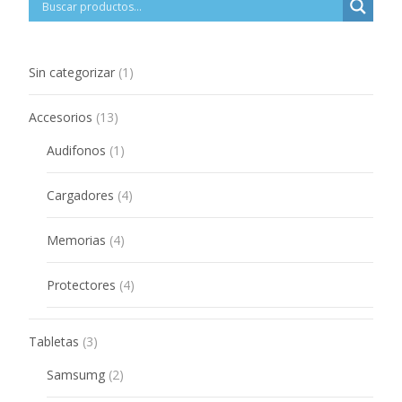
1
Sin categorizar
1
product
13
Accesorios
13
products
1
Audifonos
1
product
4
Cargadores
4
products
4
Memorias
4
products
4
Protectores
4
products
3
Tabletas
3
products
2
Samsumg
2
products