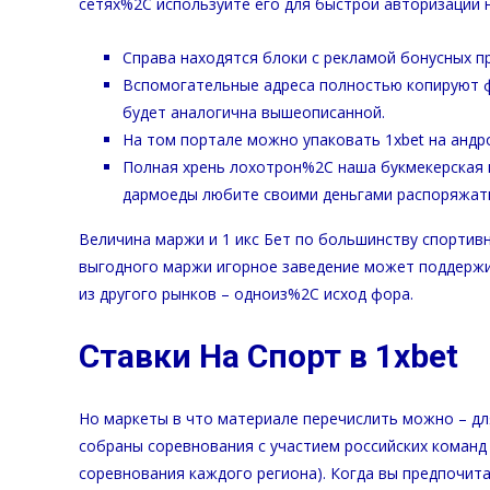
сетях%2C используйте его для быстрой авторизации 
Справа находятся блоки с рекламой бонусных п
Вспомогательные адреса полностью копируют ф
будет аналогична вышеописанной.
На том портале можно упаковать 1xbet на анд
Полная хрень лохотрон%2C наша букмекерская 
дармоеды любите своими деньгами распоряжат
Величина маржи и 1 икс Бет по большинству спортив
выгодного маржи игорное заведение может поддержи
из другого рынков – одноиз%2C исход фора.
Ставки На Спорт в 1xbet
Но маркеты в что материале перечислить можно – дл
собраны соревнования с участием российских коман
соревнования каждого региона). Когда вы предпочит