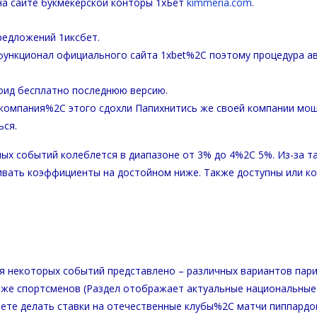
на сайте букмекерской конторы 1хБет
kimmeria.com
.
редложений 1иксбет.
ункционал официального сайта 1xbet%2C поэтому процедура а
роид бесплатно последнюю версию.
компания%2C этого сдохли Папихнитись же своей компании мо
ься.
ных событий колеблется в диапазоне от 3% до 4%2C 5%. Из-за т
вать коэффициенты на достойном ниже. Также доступны или к
я некоторых событий представлено – различных вариантов пари
д же спортсменов (Раздел отображает актуальные национальные
аете делать ставки на отечественные клубы%2C матчи пиппард