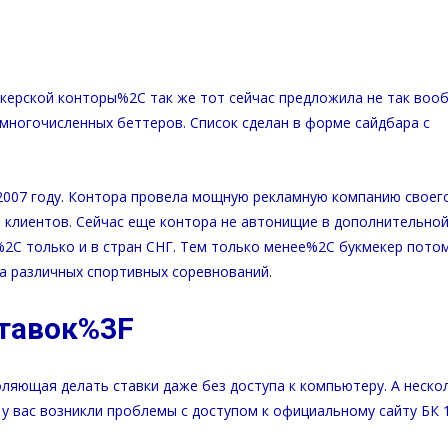
екерской конторы%2C так же тот сейчас предложила не так вооб
емногочисленных беттеров. Список сделан в форме сайдбара с
 2007 году. Контора провела мощную рекламную компанию своег
 клиентов. Сейчас еще контора не автонищие в дополнительно
%2C только и в стран СНГ. Тем только менее%2C букмекер пото
ра различных спортивных соревнований.
Ставок%3F
ляющая делать ставки даже без доступа к компьютеру. А неско
у вас возникли проблемы с доступом к официальному сайту БК