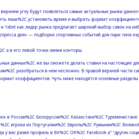
 верхнем углу будут появляться самые актуальные рынки данног
нить язык%2C установить время и выбрать формат коэффициент
и 1xbet как лидер рынка предлагает широкий выбор савок на ки
кспресса дня» — подборки спортивных событий для пари типа ex
C а в его левой точки линия конторы.
ьных данных%2C же вы сможете делать ставки на настоящие де
ким%2C разобраться в нем несложно. В правой верхней части са
формат коэффициентов. Чуть ниже находятся основные разделы
авок в России%2C Белоруссии%2C Казахстане%2C Туркменистане
пе%2C игроки из Португалии%2C Европы%2C Румынии%2C Велико
да у вас разве профиль в ВК%2C ОК%2C Facebook а” “других соц