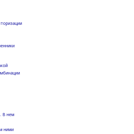
вторизации
шенники
акой
омбинации
. В нем
ом ними