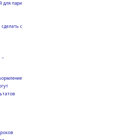
й для пари
 сделать с
 –
формление
огут
льтатов
гроков