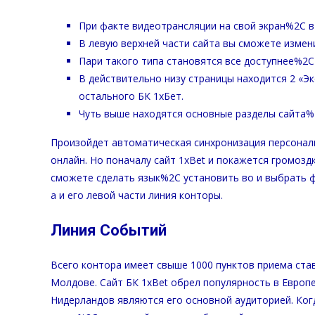
При факте видеотрансляции на свой экран%2C в
В левую верхней части сайта вы сможете изме
Пари такого типа становятся все доступнее%2C 
В действительно низу страницы находится 2 «Э
остального БК 1хБет.
Чуть выше находятся основные разделы сайта%2
Произойдет автоматическая синхронизация персонал
онлайн. Но поначалу сайт 1xBet и покажется громозд
сможете сделать язык%2C установить во и выбрать 
а и его левой части линия конторы.
Линия Событий
Всего контора имеет свыше 1000 пунктов приема ст
Молдове. Сайт БК 1xBet обрел популярность в Евро
Нидерландов являются его основной аудиторией. Ког