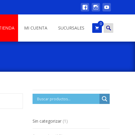
0
Search
TIENDA
MI CUENTA
SUCURSALES
for:
1
Sin categorizar
1
product