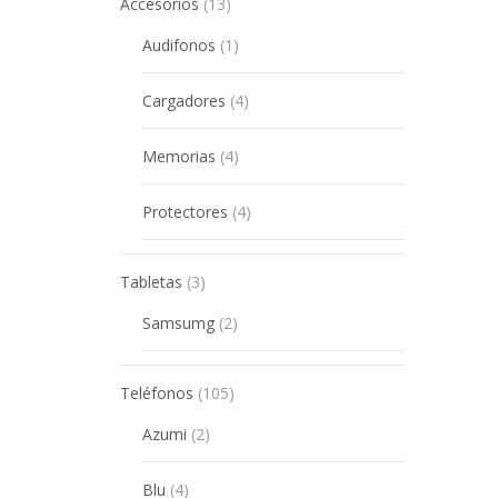
13
Accesorios
13
products
1
Audifonos
1
product
4
Cargadores
4
products
4
Memorias
4
products
4
Protectores
4
products
3
Tabletas
3
products
2
Samsumg
2
products
105
Teléfonos
105
products
2
Azumi
2
products
4
Blu
4