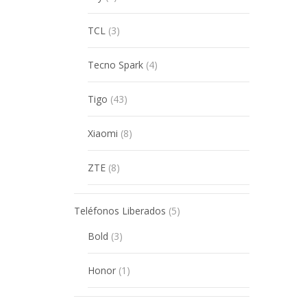
product
3
TCL
3
products
4
Tecno Spark
4
products
43
Tigo
43
products
8
Xiaomi
8
products
8
ZTE
8
products
5
Teléfonos Liberados
5
products
3
Bold
3
products
1
Honor
1
product