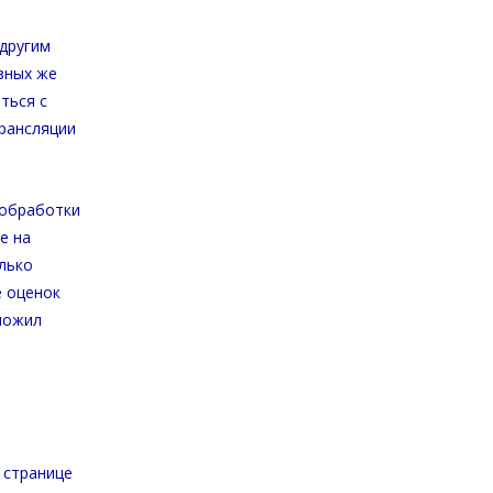
 другим
зных же
ться с
трансляции
 обработки
е на
лько
е оценок
ложил
 странице