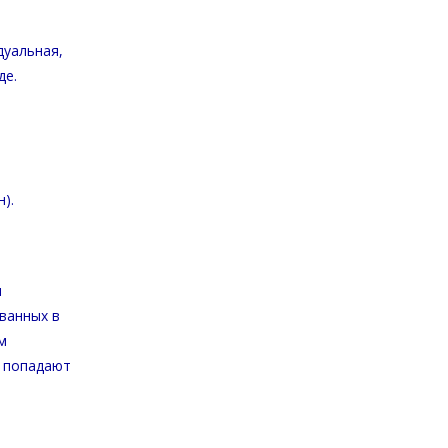
дуальная,
де.
).
ы
ванных в
м
а попадают