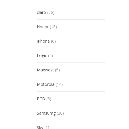
products
56
claro
56
products
16
Honor
16
products
6
iPhone
6
products
4
Logic
4
products
5
Maxwest
5
products
14
Motorola
14
products
5
PCD
5
products
20
Samsumg
20
products
1
Sky
1