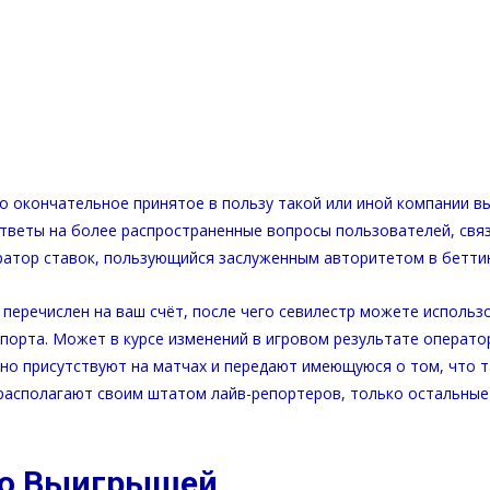
о окончательное принятое в пользу такой или иной компании в
тветы на более распространенные вопросы пользователей, свя
атор ставок, пользующийся заслуженным авторитетом в беттин
 перечислен на ваш счёт, после чего севилестр можете использо
спорта. Может в курсе изменений в игровом результате операто
но присутствуют на матчах и передают имеющуюся о том, что 
 располагают своим штатом лайв-репортеров, только остальные
со Выигрышей