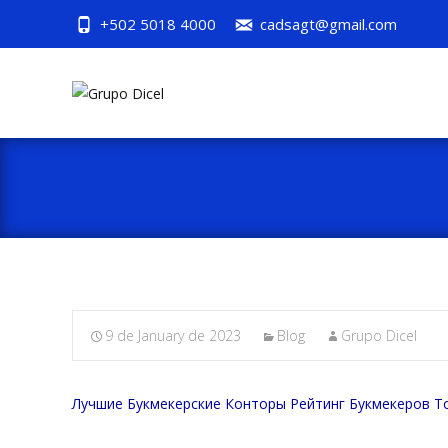
+502 5018 4000
cadsagt@gmail.com
9 de January de 2023
Blog
Grupo Dicel
Лучшие Букмекерские Конторы Рейтинг Букмекеров То