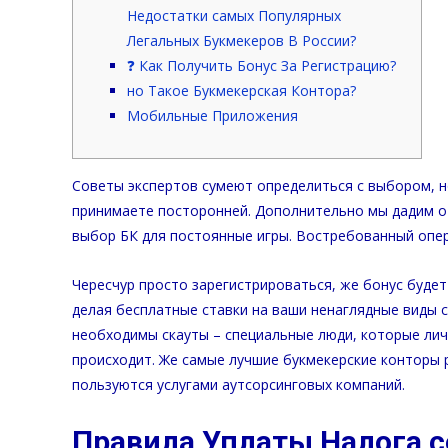
Недостатки самых Популярных
Легальных Букмекеров В России?
❓ Как Получить Бонус За Регистрацию?
но Такое Букмекерская Контора?
Мобильные Приложения
Советы экспертов сумеют определиться с выбором, н
принимаете посторонней. Дополнительно мы дадим о
выбор БК для постоянные игры. Востребованный опер
Чересчур просто зарегистрироваться, же бонус будет
делая бесплатные ставки на ваши ненаглядные виды 
необходимы скауты – специальные люди, которые лич
происходит. Же самые лучшие букмекерские конторы
пользуются услугами аутсорсинговых компаний.
Правила Уплаты Налога 