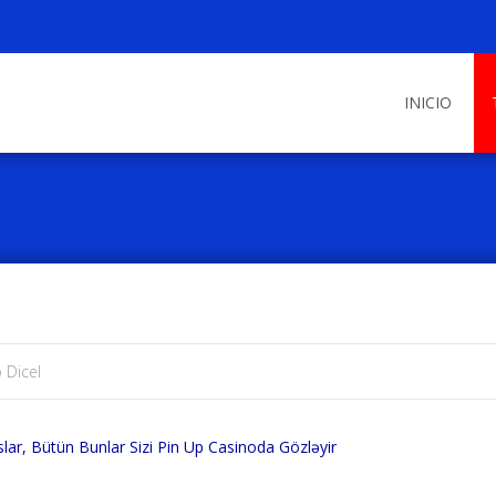
Skip
to
INICIO
content
 Dicel
slar, Bütün Bunlar Sizi Pin Up Casinoda Gözləyir