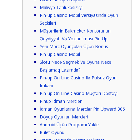
Maliyyə Təhlükəsizliyi
Pin-up Casino Mobil Versiyasında Oyun
Seçkiləri
Müştərilərin Bukmeker Kontorunun
Qeydiyyatı Və Yoxlanılması Pin Up
Yeni Mərc Oyunçuları Üçün Bonus
Pin-up Casino Mobil
Slotu Necə Seçmək Və Oyuna Necə
Başlamaq Lazımdır?
Pin-up On Line Casino Ilə Pulsuz Oyun
Imkanı
Pin-up On Line Casino Müştəri Dəstəyi
Pinup Idman Mərcləri
İdman Oyunlarına Mərclər Pin Upward 306
Döyüş Oyunları Mərcləri
Android Üçün Proqramı Yukle
Rulet Oyunu