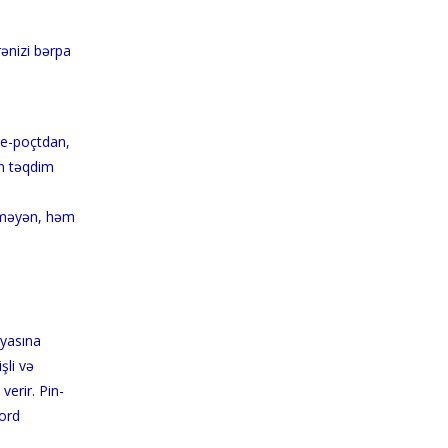
ənizi bərpa
 e-poçtdan,
ın təqdim
erməyən, həm
iyasına
şli və
erir. Pin-
kord