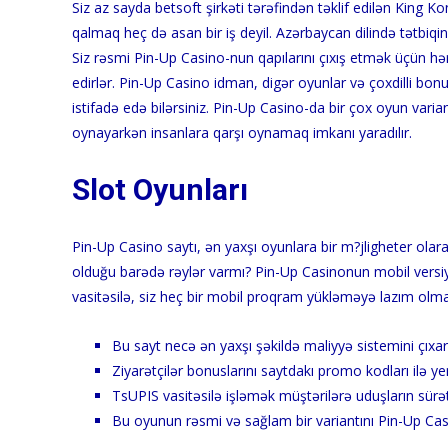
Siz az sayda betsoft şirkəti tərəfindən təklif edilən King 
qalmaq heç də asan bir iş deyil. Azərbaycan dilində tətbiqin
Siz rəsmi Pin-Up Casino-nun qapılarını çıxış etmək üçün h
edirlər. Pin-Up Casino idman, digər oyunlar və çoxdilli bonu
istifadə edə bilərsiniz. Pin-Up Casino-da bir çox oyun vari
oynayarkən insanlara qarşı oynamaq imkanı yaradılır.
Slot Oyunları
Pin-Up Casino saytı, ən yaxşı oyunlara bir m?jligheter olara
olduğu barədə rəylər varmı? Pin-Up Casinonun mobil versiyas
vasitəsilə, siz heç bir mobil proqram yükləməyə lazım olmad
Bu sayt necə ən yaxşı şəkildə maliyyə sistemini çıx
Ziyarətçilər bonuslarını saytdakı promo kodları ilə yen
TsUPIS vasitəsilə işləmək müştərilərə uduşların sürət
Bu oyunun rəsmi və sağlam bir variantını Pin-Up Casi