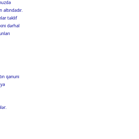
unuzda
 altındadır.
ar təklif
kini dərhal
unları
ytın qanuni
iya
lər.