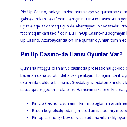
Pin-Up Casino, onlayn kazinolarını sevən və qumarbaz olmaq 
gəlmək imkanı təklif edir. Həmçinin, Pin-Up Casino-nun yen
üçün əlaqə saxlamaq üçün də əhəmiyyətli bir vasitədir. Pin-
“tapmaq imkanı təklif edir. Bu Pin-Up Casino-nu seçməyin h
Up Casino, Azərbaycanda on-line qumar oyunları təmin edən 
Pin Up Casino-da Hansı Oyunlar Var?
Qumarla məşğul olanlar və casinoda professional şəkildə o
bazarları daha sürətli, daha tez yeniləyir. Həmçinin canlı 
üsulları ilə doldura bilərsiniz. Sövdələşmə adətən ani olur
saata qədər gecikmə ola bilər. Həmçinin sizə texniki dəstəy
Pin-Up Casino, oyunların ilkin məbləğlərinin artırılm
Bütün beynəlxalq ödəniş metodları isə ödəniş metod
Pin-up casino gir boy dərəcə sadə hazırlanır ki, oyunç