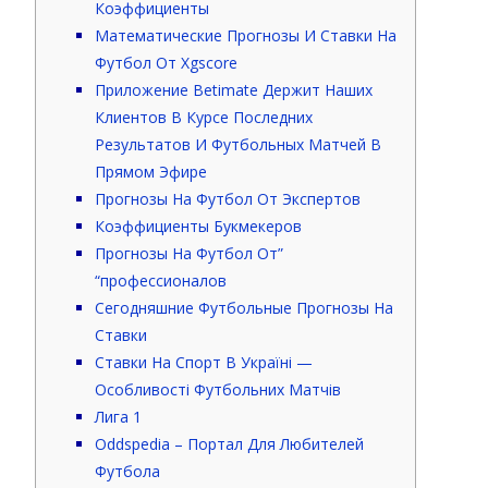
Коэффициенты
Математические Прогнозы И Ставки На
Футбол От Xgscore
Приложение Betimate Держит Наших
Клиентов В Курсе Последних
Результатов И Футбольных Матчей В
Прямом Эфире
Прогнозы На Футбол От Экспертов
Коэффициенты Букмекеров
Прогнозы На Футбол От”
“профессионалов
Сегодняшние Футбольные Прогнозы На
Ставки
Ставки На Спорт В Україні —
Особливості Футбольних Матчів
Лига 1
Oddspedia – Портал Для Любителей
Футбола