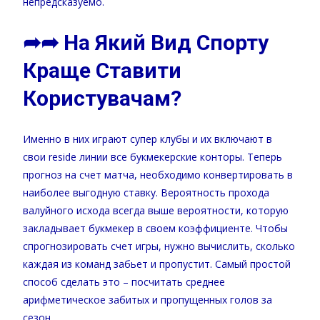
непредсказуемо.
➦➦ На Який Вид Спорту
Краще Ставити
Користувачам?
Именно в них играют супер клубы и их включают в
свои reside линии все букмекерские конторы. Теперь
прогноз на счет матча, необходимо конвертировать в
наиболее выгодную ставку. Вероятность прохода
валуйного исхода всегда выше вероятности, которую
закладывает букмекер в своем коэффициенте. Чтобы
спрогнозировать счет игры, нужно вычислить, сколько
каждая из команд забьет и пропустит. Самый простой
способ сделать это – посчитать среднее
арифметическое забитых и пропущенных голов за
сезон.