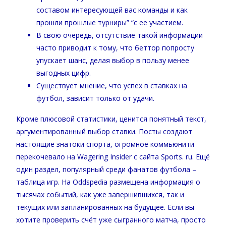
составом интересующей вас команды и как
прошли прошлые турниры” “с ее участием.
В свою очередь, отсутствие такой информации
часто приводит к тому, что беттор попросту
упускает шанс, делая выбор в пользу менее
выгодных цифр.
Существует мнение, что успех в ставках на
футбол, зависит только от удачи.
Кроме плюсовой статистики, ценится понятный текст,
аргументированный выбор ставки. Посты создают
настоящие знатоки спорта, огромное коммьюнити
перекочевало на Wagering Insider с сайта Sports. ru. Ещё
один раздел, популярный среди фанатов футбола –
таблица игр. На Oddspedia размещена информация о
тысячах событий, как уже завершившихся, так и
текущих или запланированных на будущее. Если вы
хотите проверить счёт уже сыгранного матча, просто