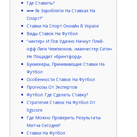
Где Ставить?
➦➦ Як Заробляти На Ставках На
Спорт?”
Ставки На Спорт Онлайн В Україні
Виды Ставок На Футбол
“«интер» И Псв Удачно Начнут Плей-
офф Лиги Чемпионов, «манчестер Сити»
Не Пощадит «брентфорд»
Букмекеры, Принимающие Ставки На
Футбол
Особенности Ставок На Футбол
Прогнозы От Экспертов
Футбол: Где Сделать Ставку?
Стратегия Ставок На Футбол От
Xgscore
Где Можно Проверить Результаты
Матча Сегодня?
Ставки На Футбол