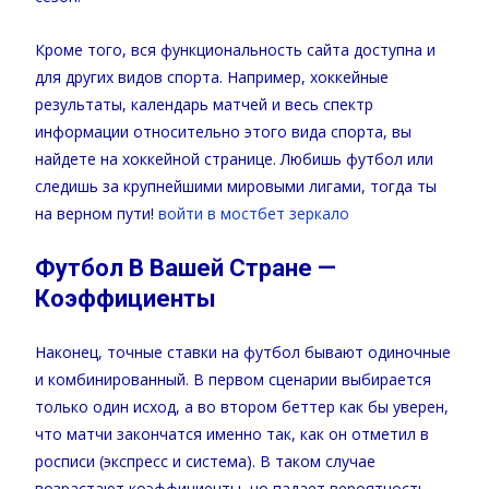
Кроме того, вся функциональность сайта доступна и
для других видов спорта. Например, хоккейные
результаты, календарь матчей и весь спектр
информации относительно этого вида спорта, вы
найдете на хоккейной странице. Любишь футбол или
следишь за крупнейшими мировыми лигами, тогда ты
на верном пути!
войти в мостбет зеркало
Футбол В Вашей Стране —
Коэффициенты
Наконец, точные ставки на футбол бывают одиночные
и комбинированный. В первом сценарии выбирается
только один исход, а во втором беттер как бы уверен,
что матчи закончатся именно так, как он отметил в
росписи (экспресс и система). В таком случае
возрастают коэффициенты, но падает вероятность