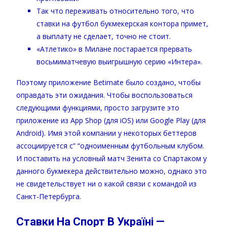
Так что переживать относительно того, что
ставки на футбол букмекерская контора примет,
а выплату не сделает, точно не стоит.
«Атлетико» в Милане постарается прервать
восьмиматчевую выигрышную серию «Интера».
Поэтому приложение Betimate было создано, чтобы
оправдать эти ожидания. Чтобы воспользоваться
следующими функциями, просто загрузите это
приложение из App Shop (для iOS) или Google Play (для
Android). Имя этой компании у некоторых беттеров
ассоциируется с” “одноименным футбольным клубом.
И поставить на условный матч Зенита со Спартаком у
данного букмекера действительно можно, однако это
не свидетельствует ни о какой связи с командой из
Санкт-Петербурга.
Ставки На Спорт В Україні —