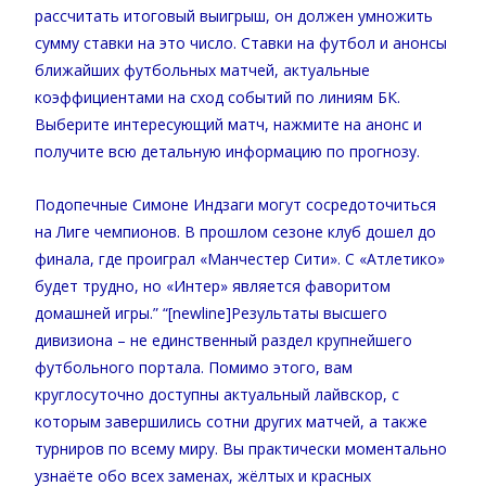
рассчитать итоговый выигрыш, он должен умножить
сумму ставки на это число. Ставки на футбол и анонсы
ближайших футбольных матчей, актуальные
коэффициентами на сход событий по линиям БК.
Выберите интересующий матч, нажмите на анонс и
получите всю детальную информацию по прогнозу.
Подопечные Симоне Индзаги могут сосредоточиться
на Лиге чемпионов. В прошлом сезоне клуб дошел до
финала, где проиграл «Манчестер Сити». С «Атлетико»
будет трудно, но «Интер» является фаворитом
домашней игры.” “[newline]Результаты высшего
дивизиона – не единственный раздел крупнейшего
футбольного портала. Помимо этого, вам
круглосуточно доступны актуальный лайвскор, с
которым завершились сотни других матчей, а также
турниров по всему миру. Вы практически моментально
узнаёте обо всех заменах, жёлтых и красных