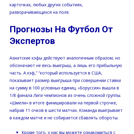
карточках, любых других событиях,
разворачивающихся на поле.
Прогнозы На Футбол От
Экспертов
Азиатские кэфы действуют аналогичным образом, но
обозначают не весь выигрыш, а лишь его прибыльную
часть. А кэф,” “который используется в США,
показывает размер выигрыша при совершении ставки
на сумму в 100 условных единиц. «Боруссия» вышла в
1/8 финала Лиги чемпионов из очень сложной группы.
«Шмели» в итоге финишировали на первой строчке,
набрав 11 очков в шести матчах. Команда выигрывает
в каждом матче и не собирается сбавлять обороты.
Кроме того, у нас вы можете ознакомиться с