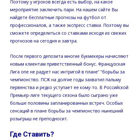
Поэтому у игроков всегда есть выбор, на какое
мероприятие заключить пари. На нашем сайте Вы
найдете бесплатные прогнозы на футбол от
профессионалов, а также экспресс ставки. Поэтому вы
сможете определиться со ставками исходя из свежих
прогнозов на сегодня и завтра.
После первого депозита многие букмекеры начисляют
новым клиентам приветственный бонус. Французская
Лига one не радует нас интригой в плане” “борьбы за
чемпионство. ПСЖ на долгие годы захватил пальму
первенства и редко уступает ее кому-то. В Российской
Премьер-лиге текущего сезона было сыграно уже
больше половины запланированных встреч. Особых
сенсаций в плане борьбы за чемпионство нынешний
розыгрыш не преподносит.
Где Ставить?