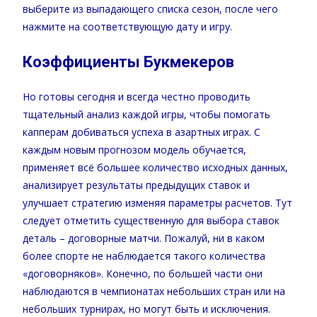
выберите из выпадающего списка сезон, после чего
нажмите на соответствующую дату и игру.
Коэффициенты Букмекеров
Но готовы сегодня и всегда честно проводить
тщательный анализ каждой игры, чтобы помогать
капперам добиваться успеха в азартных играх. С
каждым новым прогнозом модель обучается,
применяет всё большее количество исходных данных,
анализирует результаты предыдущих ставок и
улучшает стратегию изменяя параметры расчетов. Тут
следует отметить существенную для выбора ставок
деталь – договорные матчи. Пожалуй, ни в каком
более спорте не наблюдается такого количества
«договорняков». Конечно, по большей части они
наблюдаются в чемпионатах небольших стран или на
небольших турнирах, но могут быть и исключения.