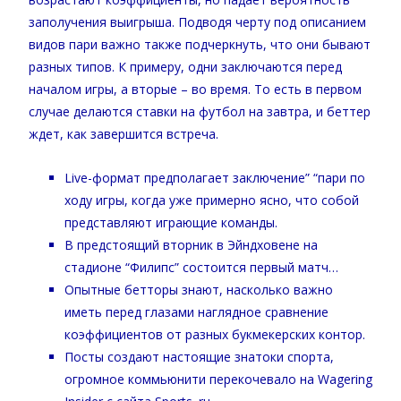
заполучения выигрыша. Подводя черту под описанием
видов пари важно также подчеркнуть, что они бывают
разных типов. К примеру, одни заключаются перед
началом игры, а вторые – во время. То есть в первом
случае делаются ставки на футбол на завтра, и беттер
ждет, как завершится встреча.
Live-формат предполагает заключение” “пари по
ходу игры, когда уже примерно ясно, что собой
представляют играющие команды.
В предстоящий вторник в Эйндховене на
стадионе “Филипс” состоится первый матч…
Опытные бетторы знают, насколько важно
иметь перед глазами наглядное сравнение
коэффициентов от разных букмекерских контор.
Посты создают настоящие знатоки спорта,
огромное коммьюнити перекочевало на Wagering