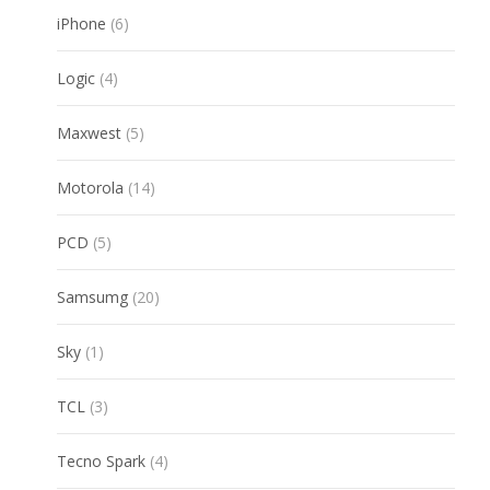
6
iPhone
6
products
4
Logic
4
products
5
Maxwest
5
products
14
Motorola
14
products
5
PCD
5
products
20
Samsumg
20
products
1
Sky
1
product
3
TCL
3
products
4
Tecno Spark
4
products