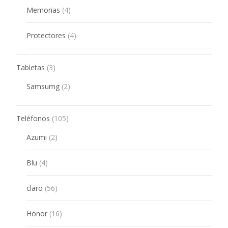
4
Memorias
4
products
4
Protectores
4
products
3
Tabletas
3
products
2
Samsumg
2
products
105
Teléfonos
105
products
2
Azumi
2
products
4
Blu
4
products
56
claro
56
products
16
Honor
16
products