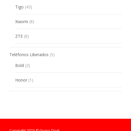
43
Tigo
43
products
8
Xiaomi
8
products
8
ZTE
8
products
5
Teléfonos Liberados
5
products
3
Bold
3
products
1
Honor
1
product
Copyright 2023 © Grupo Dicel