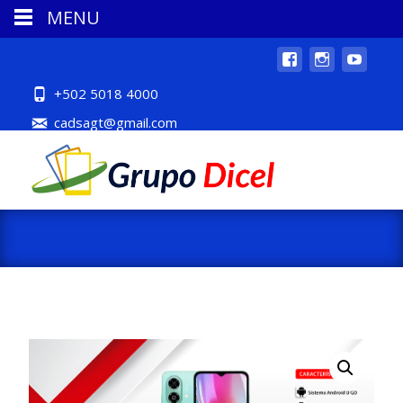
MENU
+502 5018 4000
cadsagt@gmail.com