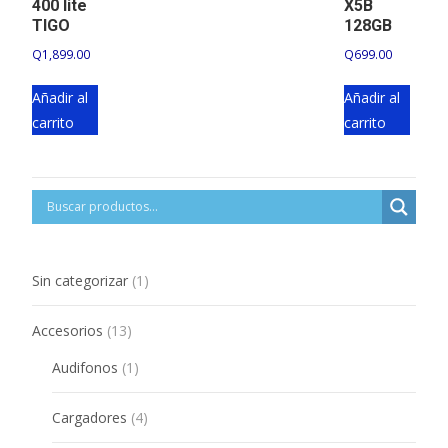
400 lite
X5B
TIGO
128GB
Q
1,899.00
Q
699.00
Añadir al
Añadir al
carrito
carrito
1
Sin categorizar
1
product
13
Accesorios
13
products
1
Audifonos
1
product
4
Cargadores
4
products