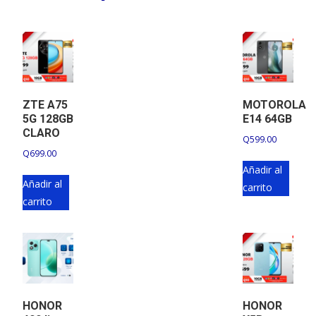
ZTE A75
MOTOROLA
5G 128GB
E14 64GB
CLARO
Q
599.00
Q
699.00
Añadir al
Añadir al
carrito
carrito
HONOR
HONOR