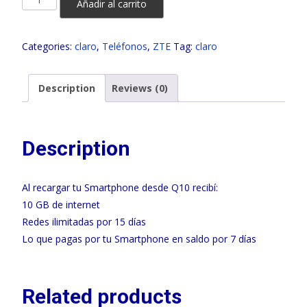
Añadir al carrito
A35E
64GB
Categories:
claro
,
Teléfonos
,
ZTE
Tag:
claro
CLARO
quantity
Description
Reviews (0)
Description
Al recargar tu Smartphone desde Q10 recibí:
10 GB de internet
Redes ilimitadas por 15 días
Lo que pagas por tu Smartphone en saldo por 7 días
Related products