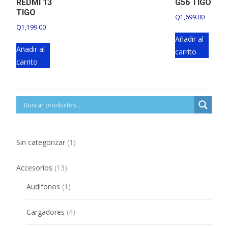
REDMI 13
G56 TIGO
TIGO
Q
1,699.00
Q
1,199.00
Añadir al
Añadir al
carrito
carrito
1
Sin categorizar
1
product
13
Accesorios
13
products
1
Audifonos
1
product
4
Cargadores
4
products