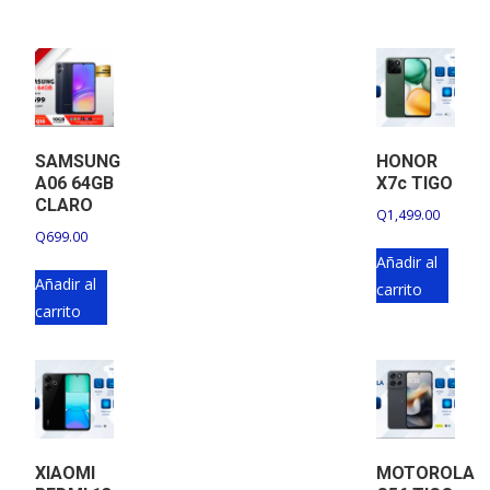
SAMSUNG
HONOR
A06 64GB
X7c TIGO
CLARO
Q
1,499.00
Q
699.00
Añadir al
Añadir al
carrito
carrito
XIAOMI
MOTOROLA