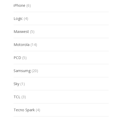
6
iPhone
6
products
4
Logic
4
products
5
Maxwest
5
products
14
Motorola
14
products
5
PCD
5
products
20
Samsumg
20
products
1
Sky
1
product
3
TCL
3
products
4
Tecno Spark
4
products