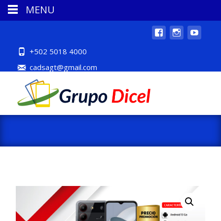
MENU
+502 5018 4000
cadsagt@gmail.com