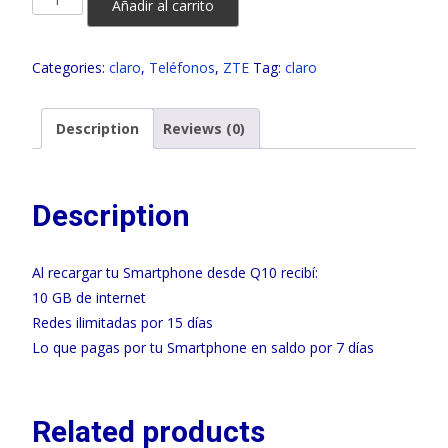
Añadir al carrito
A54
64
Categories:
claro
,
Teléfonos
,
ZTE
Tag:
claro
GB
CLARO
quantity
Description
Reviews (0)
Description
Al recargar tu Smartphone desde Q10 recibí:
10 GB de internet
Redes ilimitadas por 15 días
Lo que pagas por tu Smartphone en saldo por 7 días
Related products