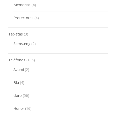
4
Memorias
4
products
4
Protectores
4
products
3
Tabletas
3
products
2
Samsumg
2
products
105
Teléfonos
105
products
2
Azumi
2
products
4
Blu
4
products
56
claro
56
products
16
Honor
16
products