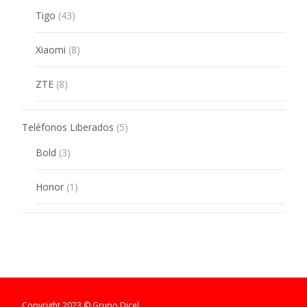
43
Tigo
43
products
8
Xiaomi
8
products
8
ZTE
8
products
5
Teléfonos Liberados
5
products
3
Bold
3
products
1
Honor
1
product
Copyright 2023 © Grupo Dicel